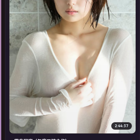
▶
2:44:37