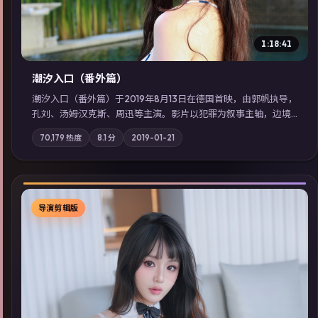
1:18:41
潮汐入口（番外篇）
潮汐入口（番外篇）于2019年8月13日在德国首映，由郭帆执导，
孔刘、汤姆·汉克斯、周迅等主演。影片以犯罪为叙事主轴，边境
小镇的平静被一封匿名信彻底打破；摄影与配乐强化地域气质；
70,179
热度
8.1
分
2019-01-21
站内亦可通过「国产免费观看高清电视剧在线看」延展检索同类
型高分佳作，畅享高清在线追剧体验。
导演剪辑版
▶