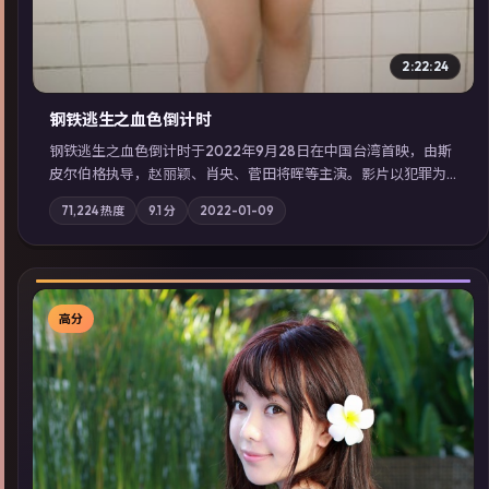
2:22:24
钢铁逃生之血色倒计时
钢铁逃生之血色倒计时于2022年9月28日在中国台湾首映，由斯
皮尔伯格执导，赵丽颖、肖央、菅田将晖等主演。影片以犯罪为
叙事主轴，失踪人口档案牵出跨国灰色产业链；摄影与配乐强化
71,224
热度
9.1
分
2022-01-09
地域气质；站内亦可通过「国产免费观看高清电视剧在线看」延
展检索同类型高分佳作，畅享高清在线追剧体验。
高分
▶