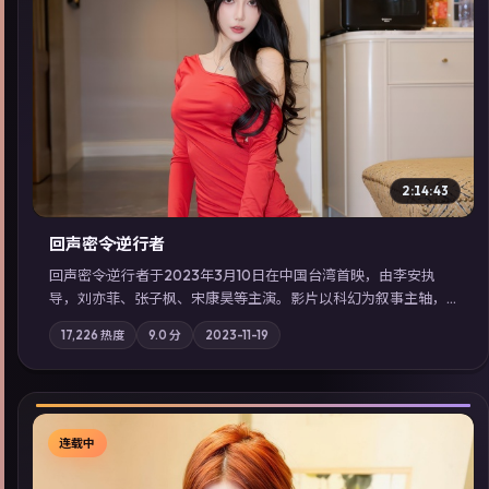
▶
2:14:43
回声密令·逆行者
回声密令·逆行者于2023年3月10日在中国台湾首映，由李安执
导，刘亦菲、张子枫、宋康昊等主演。影片以科幻为叙事主轴，
一场意外将众人卷入不可撤回的连锁反应；摄影与配乐强化地域
17,226
热度
9.0
分
2023-11-19
气质；站内亦可通过「国产免费观看高清电视剧在线看」延展检
索同类型高分佳作，畅享高清在线追剧体验。
连载中