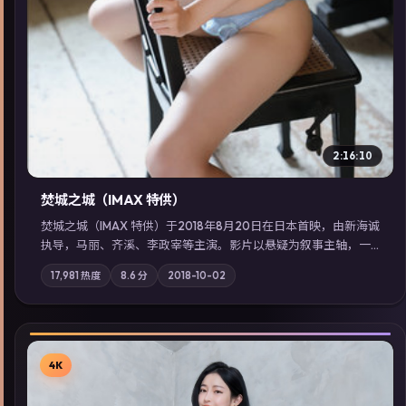
2:16:10
焚城之城（IMAX 特供）
焚城之城（IMAX 特供）于2018年8月20日在日本首映，由新海诚
执导，马丽、齐溪、李政宰等主演。影片以悬疑为叙事主轴，一
次普通通勤演变成全城关注的生死营救；摄影与配乐强化地域气
17,981
热度
8.6
分
2018-10-02
质；站内亦可通过「国产免费观看高清电视剧在线看」延展检索
同类型高分佳作，畅享高清在线追剧体验。
4K