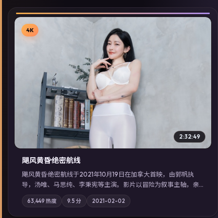
4K
▶
2:32:49
飓风黄昏·绝密航线
飓风黄昏·绝密航线于2021年10月19日在加拿大首映，由郭帆执
导，汤唯、马思纯、李秉宪等主演。影片以冒险为叙事主轴，亲
情与职责必须在倒计时结束前做出抉择；摄影与配乐强化地域气
63,449
热度
9.5
分
2021-02-02
质；站内亦可通过「国产免费观看高清电视剧在线看」延展检索
同类型高分佳作，畅享高清在线追剧体验。