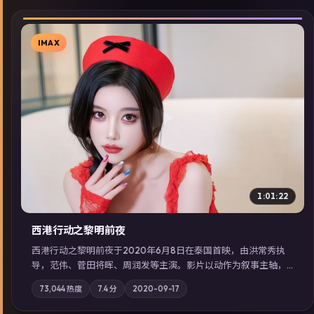
IMAX
▶
1:01:22
西港行动之黎明前夜
西港行动之黎明前夜于2020年6月8日在泰国首映，由洪常秀执
导，范伟、菅田将晖、周润发等主演。影片以动作为叙事主轴，
亲情与职责必须在倒计时结束前做出抉择；摄影与配乐强化地域
73,044
热度
7.4
分
2020-09-17
气质；站内亦可通过「国产免费观看高清电视剧在线看」延展检
索同类型高分佳作，畅享高清在线追剧体验。