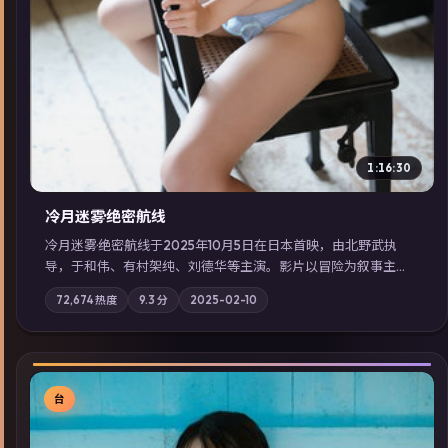
1:16:30
冷月迷雾·绝密航线
冷月迷雾·绝密航线于2025年10月5日在日本首映，由北野武执
导，于和伟、有村架纯、刘德华等主演。影片以冒险为叙事主
轴，记忆碎片重组后，主角发现自己从未活过“真实”的一天；摄
72,674
热度
9.3
分
2025-02-10
影与配乐强化地域气质；站内亦可通过「国产免费观看高清电视
剧在线看」延展检索同类型高分佳作，畅享高清在线追剧体验。
台