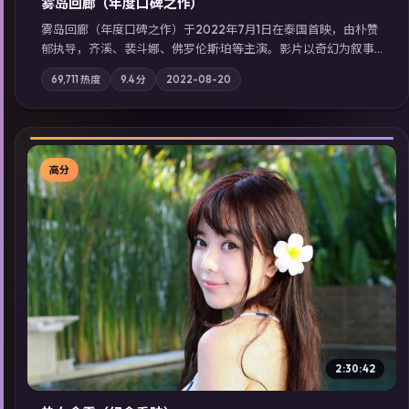
雾岛回廊（年度口碑之作）
雾岛回廊（年度口碑之作）于2022年7月1日在泰国首映，由朴赞
郁执导，齐溪、裴斗娜、佛罗伦斯·珀等主演。影片以奇幻为叙事
主轴，边境小镇的平静被一封匿名信彻底打破；摄影与配乐强化
69,711
热度
9.4
分
2022-08-20
地域气质；站内亦可通过「国产免费观看高清电视剧在线看」延
展检索同类型高分佳作，畅享高清在线追剧体验。
高分
▶
2:30:42