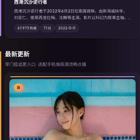
西港沉沙·逆行者
西港沉沙·逆行者于2022年6月2日在泰国首映，由新海诚执导，
刘亚仁、提莫西·查拉梅、沈腾等主演。影片以科幻为叙事主轴，
失踪人口档案牵出跨国灰色产业链；摄影与配乐强化地域气质；
67,973
热度
7.1
分
2022-11-11
站内亦可通过「国产免费观看高清电视剧在线看」延展检索同类
型高分佳作，畅享高清在线追剧体验。
最新更新
零门槛追更入口 · 适配手机端高清流畅点播
台