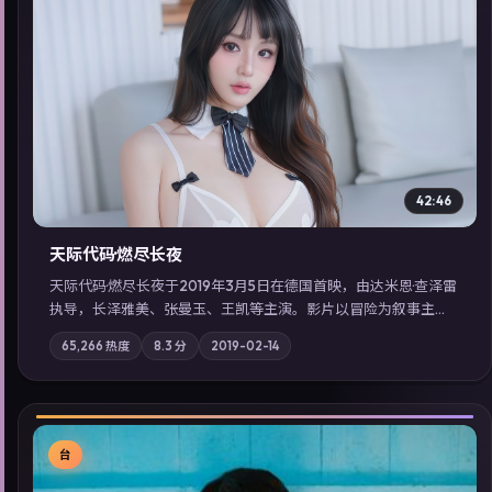
▶
42:46
天际代码·燃尽长夜
天际代码·燃尽长夜于2019年3月5日在德国首映，由达米恩·查泽雷
执导，长泽雅美、张曼玉、王凯等主演。影片以冒险为叙事主
轴，记忆碎片重组后，主角发现自己从未活过“真实”的一天；摄
65,266
热度
8.3
分
2019-02-14
影与配乐强化地域气质；站内亦可通过「国产免费观看高清电视
剧在线看」延展检索同类型高分佳作，畅享高清在线追剧体验。
台