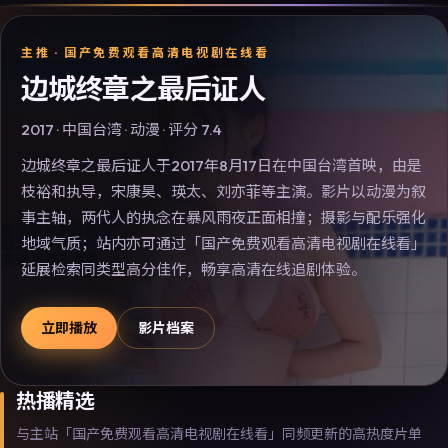
主推 ·
国产免费观看高清电视剧在线看
边城终章之最后证人
2017
·
中国台湾
·
动漫
· 评分
7.4
边城终章之最后证人于2017年8月17日在中国台湾首映，由是
枝裕和执导，宋康昊、瑛太、刘亦菲等主演。影片以动漫为叙
事主轴，两代人的执念在暴风雨夜正面相撞；摄影与配乐强化
地域气质；站内亦可通过「国产免费观看高清电视剧在线看」
延展检索同类型高分佳作，畅享高清在线追剧体验。
立即播放
影片档案
热播精选
与主站「国产免费观看高清电视剧在线看」同频更新的高热度片单