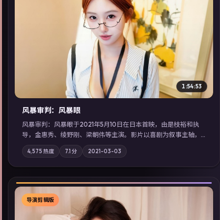
▶
1:54:53
风暴审判：风暴眼
风暴审判：风暴眼于2021年5月10日在日本首映，由是枝裕和执
导，金惠秀、绫野刚、梁朝伟等主演。影片以喜剧为叙事主轴，
边境小镇的平静被一封匿名信彻底打破；摄影与配乐强化地域气
4,575
热度
7.1
分
2021-03-03
质；站内亦可通过「国产免费观看高清电视剧在线看」延展检索
同类型高分佳作，畅享高清在线追剧体验。
导演剪辑版