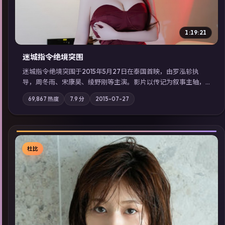
1:19:21
迷城指令·绝境突围
迷城指令·绝境突围于2015年5月27日在泰国首映，由罗泓轸执
导，周冬雨、宋康昊、绫野刚等主演。影片以传记为叙事主轴，
记忆碎片重组后，主角发现自己从未活过“真实”的一天；摄影与
69,867
热度
7.9
分
2015-07-27
配乐强化地域气质；站内亦可通过「国产免费观看高清电视剧在
线看」延展检索同类型高分佳作，畅享高清在线追剧体验。
杜比