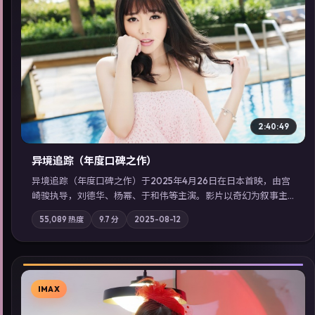
▶
2:40:49
异境追踪（年度口碑之作）
异境追踪（年度口碑之作）于2025年4月26日在日本首映，由宫
崎骏执导，刘德华、杨幂、于和伟等主演。影片以奇幻为叙事主
轴，旧案重提，真相与谎言在同一条时间线上交锋；摄影与配乐
55,089
热度
9.7
分
2025-08-12
强化地域气质；站内亦可通过「国产免费观看高清电视剧在线
看」延展检索同类型高分佳作，畅享高清在线追剧体验。
IMAX