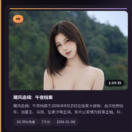
4K
▶
2:09:35
飓风追缉：午夜档案
飓风追缉：午夜档案于2016年9月21日在加拿大首映，由文牧野执
导，张曼玉、马丽、任素汐等主演。影片以爱情为叙事主轴，科
技与人性的边界在实验事故后逐渐模糊；摄影与配乐强化地域气
20,396
热度
7.5
分
2016-12-08
质；站内亦可通过「国产免费观看高清电视剧在线看」延展检索
同类型高分佳作，畅享高清在线追剧体验。