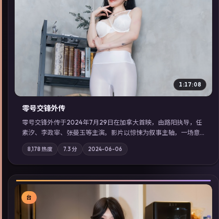
▶
1:17:08
零号交锋外传
零号交锋外传于2024年7月29日在加拿大首映，由路阳执导，任
素汐、李政宰、张曼玉等主演。影片以惊悚为叙事主轴，一场意
外将众人卷入不可撤回的连锁反应；摄影与配乐强化地域气质；
8,178
热度
7.3
分
2024-06-06
站内亦可通过「国产免费观看高清电视剧在线看」延展检索同类
型高分佳作，畅享高清在线追剧体验。
台