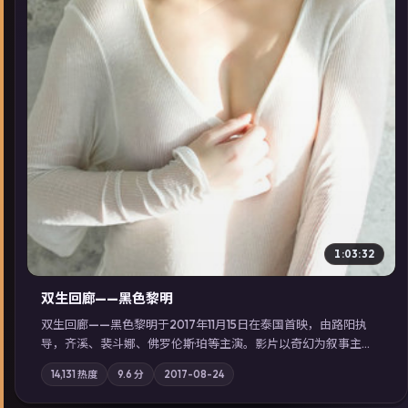
1:03:32
双生回廊——黑色黎明
双生回廊——黑色黎明于2017年11月15日在泰国首映，由路阳执
导，齐溪、裴斗娜、佛罗伦斯·珀等主演。影片以奇幻为叙事主
轴，旧案重提，真相与谎言在同一条时间线上交锋；摄影与配乐
14,131
热度
9.6
分
2017-08-24
强化地域气质；站内亦可通过「国产免费观看高清电视剧在线
看」延展检索同类型高分佳作，畅享高清在线追剧体验。