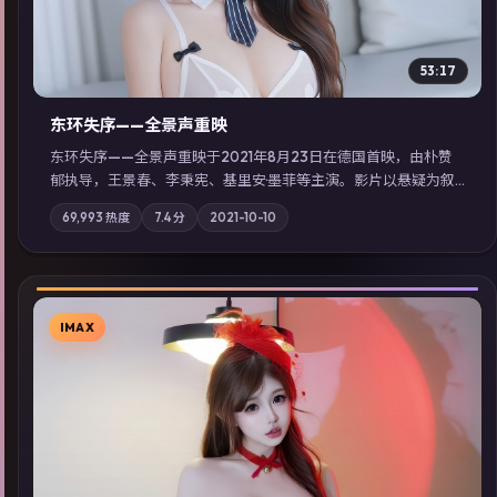
53:17
东环失序——全景声重映
东环失序——全景声重映于2021年8月23日在德国首映，由朴赞
郁执导，王景春、李秉宪、基里安·墨菲等主演。影片以悬疑为叙
事主轴，科技与人性的边界在实验事故后逐渐模糊；摄影与配乐
69,993
热度
7.4
分
2021-10-10
强化地域气质；站内亦可通过「国产免费观看高清电视剧在线
看」延展检索同类型高分佳作，畅享高清在线追剧体验。
IMAX
▶