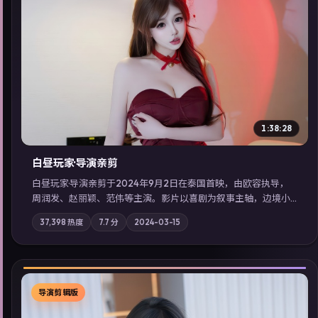
▶
1:38:28
白昼玩家·导演亲剪
白昼玩家·导演亲剪于2024年9月2日在泰国首映，由欧容执导，
周润发、赵丽颖、范伟等主演。影片以喜剧为叙事主轴，边境小
镇的平静被一封匿名信彻底打破；摄影与配乐强化地域气质；站
37,398
热度
7.7
分
2024-03-15
内亦可通过「国产免费观看高清电视剧在线看」延展检索同类型
高分佳作，畅享高清在线追剧体验。
导演剪辑版