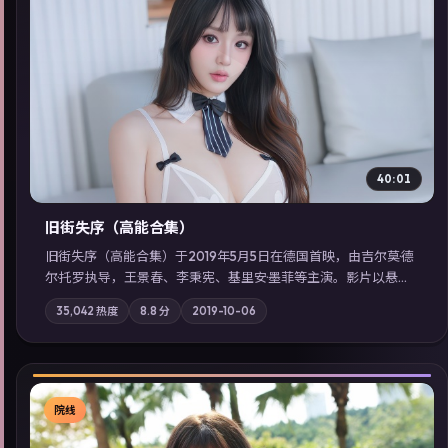
▶
40:01
旧街失序（高能合集）
旧街失序（高能合集）于2019年5月5日在德国首映，由吉尔莫·德
尔·托罗执导，王景春、李秉宪、基里安·墨菲等主演。影片以悬疑
为叙事主轴，一次普通通勤演变成全城关注的生死营救；摄影与
35,042
热度
8.8
分
2019-10-06
配乐强化地域气质；站内亦可通过「国产免费观看高清电视剧在
线看」延展检索同类型高分佳作，畅享高清在线追剧体验。
院线