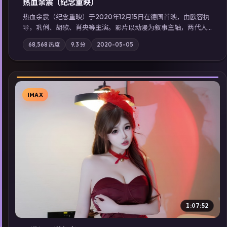
热血余震（纪念重映）
热血余震（纪念重映）于2020年12月15日在德国首映，由欧容执
导，巩俐、胡歌、肖央等主演。影片以动漫为叙事主轴，两代人
的执念在暴风雨夜正面相撞；摄影与配乐强化地域气质；站内亦
68,568
热度
9.3
分
2020-05-05
可通过「国产免费观看高清电视剧在线看」延展检索同类型高分
佳作，畅享高清在线追剧体验。
IMAX
▶
1:07:52