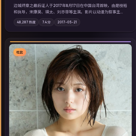
边城终章之最后证人于2017年8月17日在中国台湾首映，由是枝裕
和执导，宋康昊、瑛太、刘亦菲等主演。影片以动漫为叙事主
轴，两代人的执念在暴风雨夜正面相撞；摄影与配乐强化地域气
48,287
热度
7.4
分
2017-05-21
质；站内亦可通过「国产免费观看高清电视剧在线看」延展检索
同类型高分佳作，畅享高清在线追剧体验。
杜比
▶