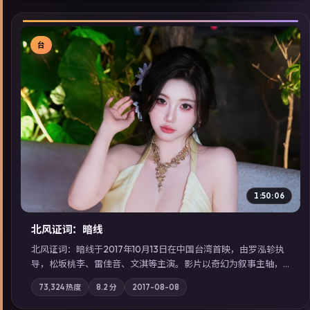
台
▶
1:50:06
北风证词：暗线
北风证词：暗线于2017年10月13日在中国台湾首映，由罗泓轸执
导，松坂桃李、雷佳音、文淇等主演。影片以奇幻为叙事主轴，
旧案重提，真相与谎言在同一条时间线上交锋；摄影与配乐强化
73,324
热度
8.2
分
2017-08-08
地域气质；站内亦可通过「国产免费观看高清电视剧在线看」延
展检索同类型高分佳作，畅享高清在线追剧体验。