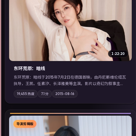
▶
1:22:20
东环荒原：暗线
东环荒原：暗线于2015年7月2日在德国首映，由丹尼斯·维伦纽瓦
执导，王凯、任素汐、长泽雅美等主演。影片以奇幻为叙事主
轴，边境小镇的平静被一封匿名信彻底打破；摄影与配乐强化地
19,455
热度
7.1
分
2015-08-16
域气质；站内亦可通过「国产免费观看高清电视剧在线看」延展
检索同类型高分佳作，畅享高清在线追剧体验。
导演剪辑版