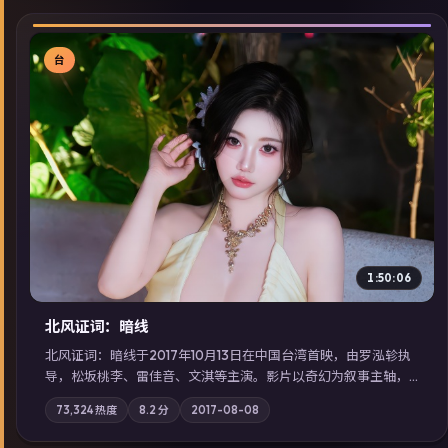
台
▶
1:50:06
北风证词：暗线
北风证词：暗线于2017年10月13日在中国台湾首映，由罗泓轸执
导，松坂桃李、雷佳音、文淇等主演。影片以奇幻为叙事主轴，
旧案重提，真相与谎言在同一条时间线上交锋；摄影与配乐强化
73,324
热度
8.2
分
2017-08-08
地域气质；站内亦可通过「国产免费观看高清电视剧在线看」延
展检索同类型高分佳作，畅享高清在线追剧体验。